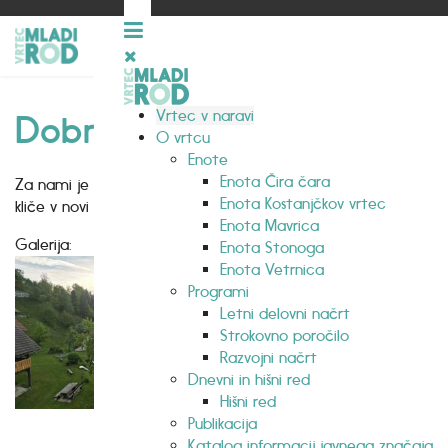
Vrtec v naravi
Dobro jutro iz kmetije
O vrtcu
Enote
Enota Čira čara
Za nami je mirna noč, izza oblakov pa že kuka sonce in nas
Enota Kostanjčkov vrtec
kliče v novi dan. Nestrpni čakamo kaj vse nam bo ponudil...
Enota Mavrica
Galerija:
Enota Stonoga
Enota Vetrnica
Programi
Letni delovni načrt
Strokovno poročilo
Razvojni načrt
Dnevni in hišni red
Hišni red
Publikacija
Katalog informacij javnega značaja