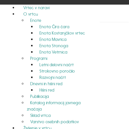
Vrtec v naravi
O vrtcu
Enote
Enota Čira čara
Enota Kostanjčkov vrtec
mov, sreda, 6. 5. 2026
Enota Mavrica
Enota Stonoga
Enota Vetrnica
Programi
ve sta nas nežno pospremila v nov dan, ki je hkrati
Letni delovni načrt
Strokovno poročilo
Razvojni načrt
življenje v gozdu. Otroci bodo ob tem spoznali, s
Dnevni in hišni red
Hišni red
Publikacija
znali življenje čebel in pomen njihovega dela. To
Katalog informacij javnega
značaja
Sklad vrtca

Varstvo osebnih podatkov
Življenje v vrtcu