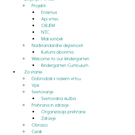
Projekti
Erasmus
Api vrtec
OBJEM
NTC
Mali sonček
Nadstandardne dejavnosti
Kulturni abonma
Welcome to our kindergarten
Kindergarten Curriculum
Za starše
Dobrodošli v našem vrtcu
Vpis
Svetovanje
Svetovalna služba
Prehrana in zdravje
Organizacija prehrane
Zdravje
Obrazci
Cenik