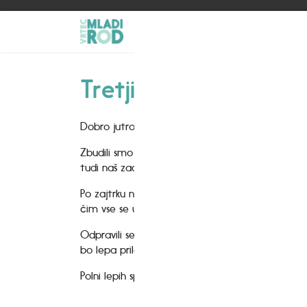
Tretji dan na kmetiji
Dobro jutro!
Zbudili smo se v megleno jutro, ki je kmetijo ovil
tudi naš zadnji na kmetiji.
Po zajtrku nas čakajo nova zanimiva doživetja. O
čim vse se ukvarja in kako poteka njegov vsakda
Odpravili se bomo tudi na ogled mlina, kjer bomo
bo lepa priložnost za nova znanja in izkušnje iz p
Polni lepih spominov, novih doživetij in prijetnih