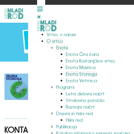
Vrtec v naravi
O vrtcu
Enote
Enota Čira čara
Enota Kostanjčkov vrtec
Enota Mavrica
Enota Stonoga
Enota Vetrnica
Programi
Letni delovni načrt
Strokovno poročilo
Razvojni načrt
Dnevni in hišni red
Hišni red
Publikacija
KONTAKT
Katalog informacij javnega značaja