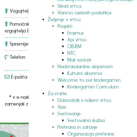
Sklad vrtca
Vzgojitelj (ica)
Maruša Buletinac
Varstvo osebnih podatkov
Življenje v vrtcu
Pomočnik (ca)
Barbara Belina in Urška
Projekti
vzgojitelja (ice)
Erklavec
Erasmus
Api vrtec
Spremljevalec (ka)
Grilj Uršula
OBJEM
NTC
Telefon:
01 620
Mali sonček
38 20
Nadstandardne dejavnosti
Kulturni abonma
E-pošta:
zelenastonoga-
Welcome to our kindergarten
l1[at]vrtec-mladirod.si
Kindergarten Curriculum
Za starše
* v e-naslovih smo iz varnostnih razlogov znake @
Dobrodošli v našem vrtcu
zamenjali z zapisom [at]
Vpis
Svetovanje
Svetovalna služba
Prehrana in zdravje
Organizacija prehrane